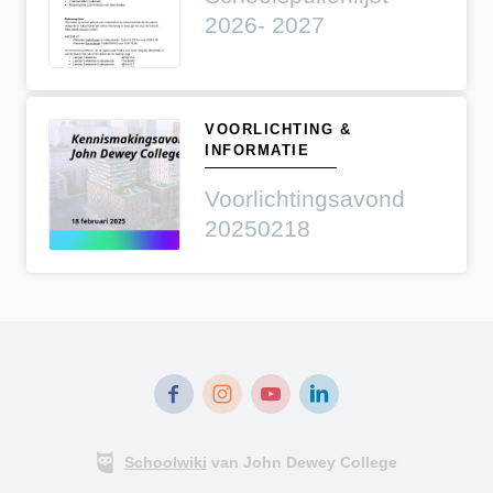
2026- 2027
VOORLICHTING &
INFORMATIE
Voorlichtingsavond
20250218
Schoolwiki
van John Dewey College